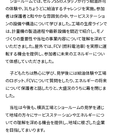
ショールームでは、セルフSSのスタッフが行う給油許可
の体験や、3Lちょうどに給油するチャレンジを実施。参加
者は保護者と和やかな雰囲気の中、サービスステーショ
ンの設備や構造について学びました。工場の生産ラインで
は、計量機の製造過程や最新設備を間近で紹介し、モノ
づくりの重要性や当社の事業内容について理解を深めて
いただきました。屋外では、FCV（燃料電池車）を実際に運
転する機会を提供し、参加者に未来のエネルギーについ
て体感していただきました。
子どもたちは熱心に学び、見学後には給油体験や工場
のロボット、FCVについて質問をしたり、エネルギーの将来
について保護者と話したりと、大盛況のうちに幕を閉じま
した。
当社は今後も、横浜工場とショールームの見学を通じ
て地域の方々にサービスステーションやエネルギーにつ
いての理解を深める機会を提供し、地域に根ざした企業
を目指してまいります。